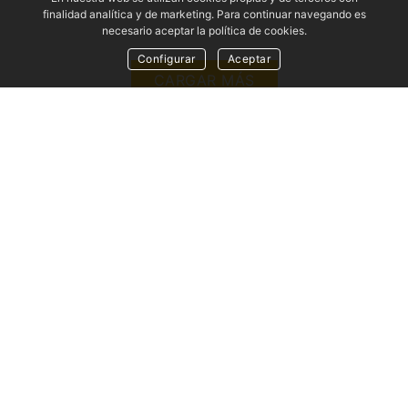
finalidad analítica y de marketing. Para continuar navegando es
necesario aceptar la política de cookies.
Configurar
Aceptar
CARGAR MÁS
NUESTRAS
VENTAJAS
CERTIFICACIONES Y HOMOLOGACIONES
Nuestros productos poseen las certificaciones y
homologaciones estándares de la Unión Europea.
PRODUCTOS DE LA MÁXIMA CALIDAD
Solo comercializamos productos de alta calidad
procedentes de Asia, Italia, Francia, Alemania...