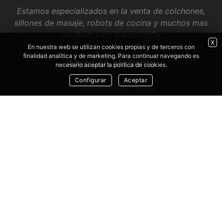
Estamos especializados en la venta de colchones,
sillones de masaje, robots de cocina y muchos mas
productos de importación.
X
En nuestra web se utilizan cookies propias y de terceros con
finalidad analítica y de marketing. Para continuar navegando es
Atención al cliente
necesario aceptar la política de cookies.
Configurar
Aceptar
Condiciones de compra
Envíos y devoluciones
Contacto
Textos legales
Aviso legal
Política de privacidad
Política de cookies