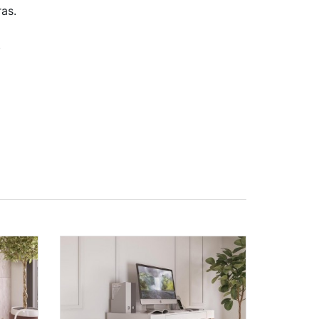
as.
.